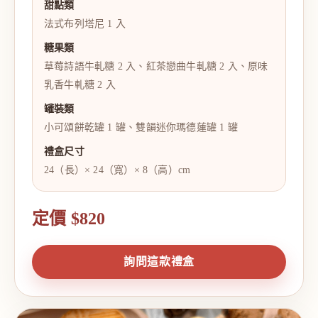
甜點類
法式布列塔尼 1 入
糖果類
草莓詩語牛軋糖 2 入、紅茶戀曲牛軋糖 2 入、原味
乳香牛軋糖 2 入
罐裝類
小可頌餅乾罐 1 罐、雙韻迷你瑪德蓮罐 1 罐
禮盒尺寸
24（長）× 24（寬）× 8（高）cm
定價 $820
詢問這款禮盒