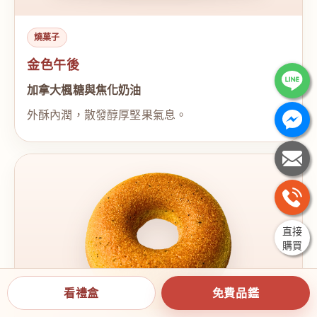
燒菓子
金色午後
加拿大楓糖與焦化奶油
外酥內潤，散發醇厚堅果氣息。
直接
購買
看禮盒
免費品鑑