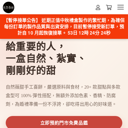
【暫停接單公告】 近期正值中秋禮盒製作的繁忙期，為確保
每份訂單的製作品質與出貨安排，目前暫停接受新訂單，預
計自 10 月起恢復接單。
53日 12時 24分 22秒
WEDDING GIFT BOX
給重要的人，
一盒自然、紮實、
剛剛好的甜
自然薇甜手工喜餅，嚴選原料與食材，20+ 款甜點與多款
盒型可 100% 彈性搭配，無額外添加色素、香精、防腐
劑，為婚禮準備一份不浮誇，卻吃得出用心的好味道。
立即預約門市免費品鑑