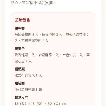
點心，豐富卻不過度負擔。
品項包含
餅乾類
烏龍菁茶餅 2 入、檸檬脆餅 2 入、英式伯爵茶餅 2
入、可可巴瑞脆餅 2 入
燒菓子
玫香輕語 1 入、森語靜綠 1 入、金色午後 1 入、栗
栗心意 1 入
甜點類
法式布列塔尼 1 入
罐裝類
小可頌餅乾罐 1 罐
禮盒尺寸
18（長）× 18（寬）× 8.2（高）cm