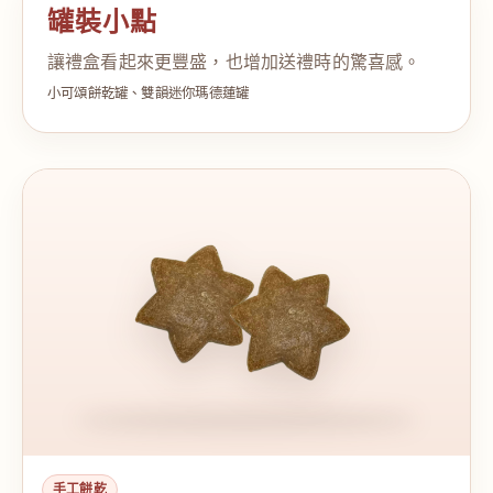
罐裝小點
讓禮盒看起來更豐盛，也增加送禮時的驚喜感。
小可頌餅乾罐、雙韻迷你瑪德蓮罐
手工餅乾