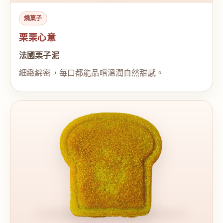
燒菓子
栗栗心意
法國栗子泥
細緻綿密，每口都能品嚐溫潤自然甜感。