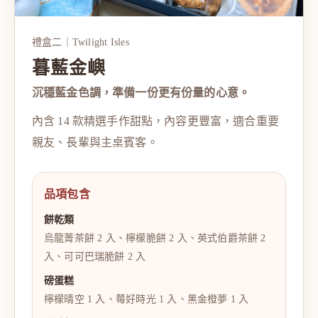
禮盒二｜Twilight Isles
暮藍金嶼
沉穩藍金色調，準備一份更有份量的心意。
內含 14 款精選手作甜點，內容更豐富，適合重要
親友、長輩與主桌賓客。
品項包含
餅乾類
烏龍菁茶餅 2 入、檸檬脆餅 2 入、英式伯爵茶餅 2
入、可可巴瑞脆餅 2 入
磅蛋糕
檸檬晴空 1 入、莓好時光 1 入、黑金橙夢 1 入