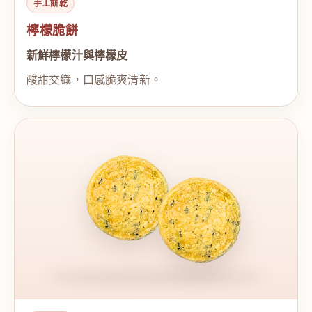
手工餅乾
檸檬脆餅
新鮮檸檬汁與檸檬皮
酸甜交織，口感脆爽清新。