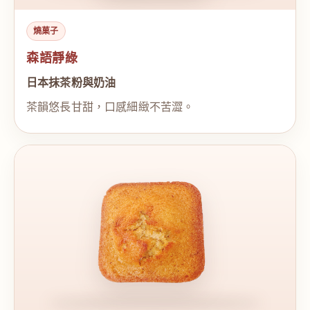
燒菓子
森語靜綠
日本抹茶粉與奶油
茶韻悠長甘甜，口感細緻不苦澀。